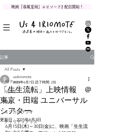
映画『春風夏雨』エピソード2 配信開始！
記事
All Posts
us4iriomote
All Posts
2023年6月7日
読了時間: 2分
「生生流転」上映情報 ＠
NEWS
東京・田端 ユニバーサル
映画
シアター
エシカルラジオ
更新日：
2025年6月3日
チャリティグッズ
6月15日(木)～30日(金)に、映画「生生流
エシカルな旅