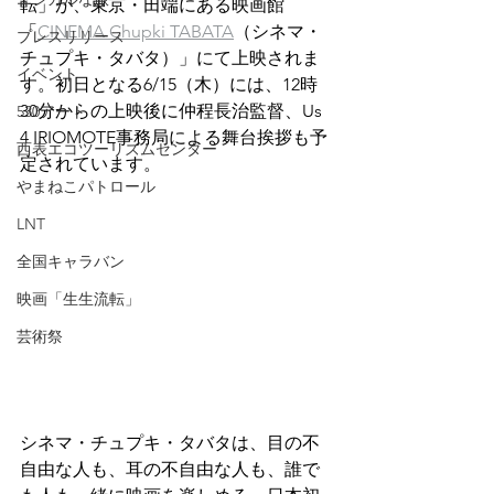
転」が、東京・田端にある映画館
「
CINEMA Chupki TABATA
（シネマ・
プレスリリース
チュプキ・タバタ）」にて上映されま
イベント
す。初日となる6/15（木）には、12時
30分からの上映後に仲程長治監督、Us 
530アート
4 IRIOMOTE事務局による舞台挨拶も予
西表エコツーリズムセンター
定されています。
やまねこパトロール
LNT
全国キャラバン
映画「生生流転」
芸術祭
シネマ・チュプキ・タバタは、目の不
自由な人も、耳の不自由な人も、誰で