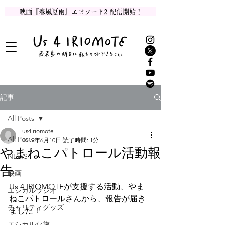
映画『春風夏雨』エピソード2 配信開始！
記事
All Posts
us4iriomote
All Posts
2019年6月10日
読了時間: 1分
やまねこパトロール活動報
NEWS
告
映画
Us 4 IRIOMOTEが支援する活動、やま
エシカルラジオ
ねこパトロールさんから、報告が届き
チャリティグッズ
ました！
エシカルな旅