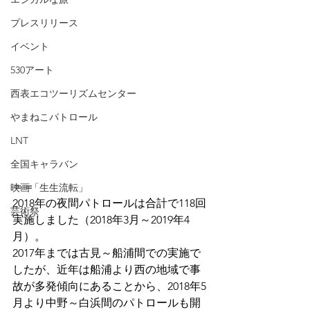
プレスリリース
イベント
530アート
西表エコツーリズムセンター
やまねこパトロール
LNT
全国キャラバン
＝＝
映画「生生流転」
2018年の夜間パトロールは合計で118回
芸術祭
実施しました（2018年3月～2019年4
月）。
2017年までは古見～船浦間での実施で
したが、近年は船浦より西の地域で事
故が多発傾向にあることから、2018年5
月より中野～白浜間のパトロールも開