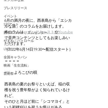
プレスリリース
イベント
6月の満月の夜に、西表島から「エシカ
530アート
ルな旅」のコラムをお届けします。
本コラムは、
ポッドキャスト
や
Youtube
西表エコツーリズムセンター
で音声コンテンツとしてもお楽しみい
やまねこパトロール
ただけます。
LNT
（2022年6月14日19:30〜配信スタート）
全国キャラバン
＝＝＝＝
映画「生生流転」
#05
　よろこびの唄
芸術祭
西表島の夏のお祭りといえば、稲の収
穫を祝う豊年祭がよく知られているけ
れど、
そのひと月ほど前に「シコマヨイ」と
いう初穂刈りを祝うお祭りがある。