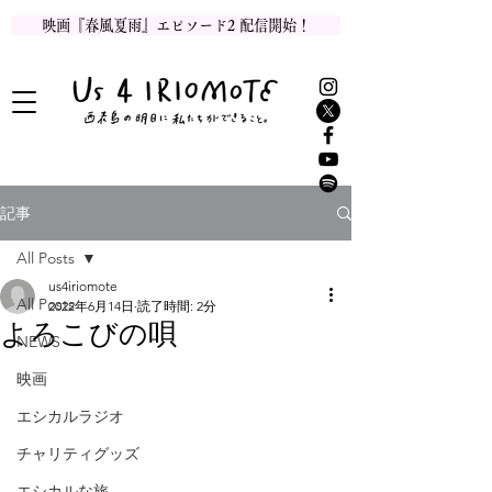
映画『春風夏雨』エピソード2 配信開始！
記事
All Posts
us4iriomote
All Posts
2022年6月14日
読了時間: 2分
よろこびの唄
NEWS
映画
エシカルラジオ
チャリティグッズ
エシカルな旅