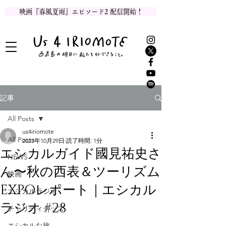
映画『春風夏雨』エピソード2 配信開始！
記事
All Posts
us4iriomote
All Posts
2023年10月29日
読了時間: 1分
エシカルガイド國見祐史さ
NEWS
ん〜秋の西表＆ツーリズム
映画
EXPOレポート｜エシカル
エシカルラジオ
ラジオ #28
チャリティグッズ
エシカルな旅