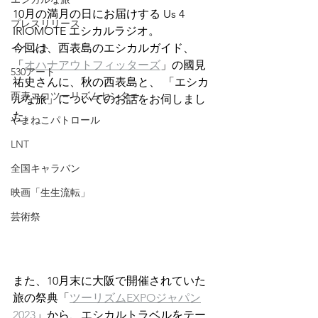
10月の満月の日にお届けする Us 4 
プレスリリース
IRIOMOTE エシカルラジオ。  
イベント
今回は、西表島のエシカルガイド、 
「
オハナアウトフィッターズ
」の國見
530アート
祐史さんに、秋の西表島と、 「エシカ
西表エコツーリズムセンター
ルな旅」についてのお話をお伺しまし
た。  
やまねこパトロール
LNT
全国キャラバン
映画「生生流転」
芸術祭
また、10月末に大阪で開催されていた
旅の祭典「
ツーリズムEXPOジャパン
2023
」から、エシカルトラベルをテー