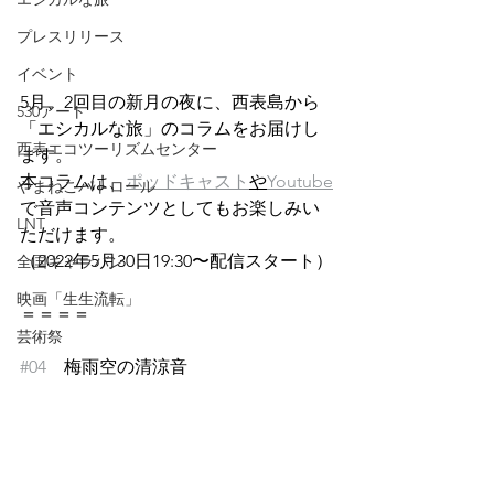
プレスリリース
イベント
5月、2回目の新月の夜に、西表島から
530アート
「エシカルな旅」のコラムをお届けし
西表エコツーリズムセンター
ます。
本コラムは、
ポッドキャスト
や
Youtube
やまねこパトロール
で音声コンテンツとしてもお楽しみい
LNT
ただけます。
（2022年5月30日19:30〜配信スタート）
全国キャラバン
映画「生生流転」
＝＝＝＝
芸術祭
#04
　梅雨空の清涼音