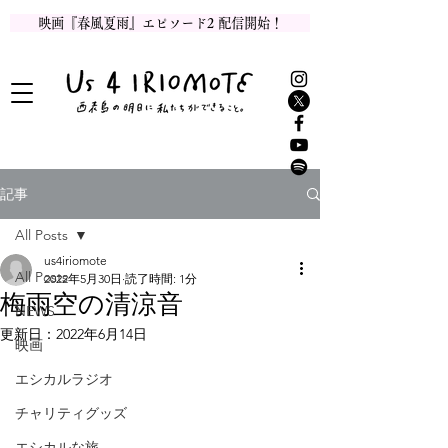
映画『春風夏雨』エピソード2 配信開始！
記事
All Posts
us4iriomote
All Posts
2022年5月30日
読了時間: 1分
梅雨空の清涼音
NEWS
更新日：
2022年6月14日
映画
エシカルラジオ
チャリティグッズ
エシカルな旅