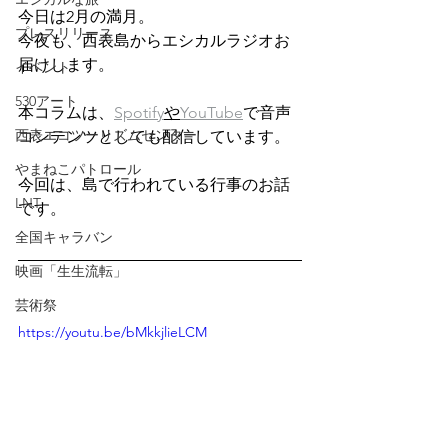
今日は2月の満月。
プレスリリース
今夜も、西表島からエシカルラジオお
届けします。
イベント
530アート
本コラムは、
Spotify
や
YouTube
で音声
西表エコツーリズムセンター
コンテンツとしても配信しています。
やまねこパトロール
今回は、島で行われている行事のお話
LNT
です。
全国キャラバン
映画「生生流転」
芸術祭
https://youtu.be/bMkkjlieLCM