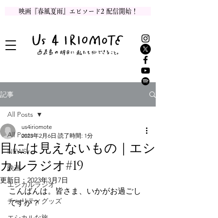
映画『春風夏雨』エピソード2 配信開始！
記事
All Posts
us4iriomote
All Posts
2023年2月6日
読了時間: 1分
目には見えないもの｜エシ
NEWS
カルラジオ#19
映画
更新日：
2023年3月7日
エシカルラジオ
こんばんは。皆さま、いかがお過ごし
チャリティグッズ
ですか？
エシカルな旅