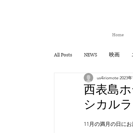
Home
All Posts
NEWS
映画
us4iriomote
2023年
イベント
530アート
西表島ホ
シカルラジ
全国キャラバン
映画「
11月の満月の日にお届