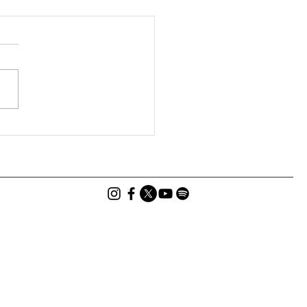
？島芸？〜新しい芸術祭
称公募に寄せられた声を
け｜エシカルラジオ＃56