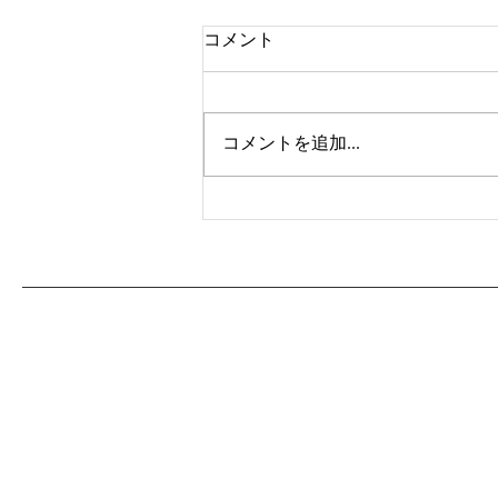
コメント
コメントを追加…
エシカルな旅ってなんだろ
う〜「情緒ある旅」をしてみ
ませんか？｜エシカルラジオ
＃58