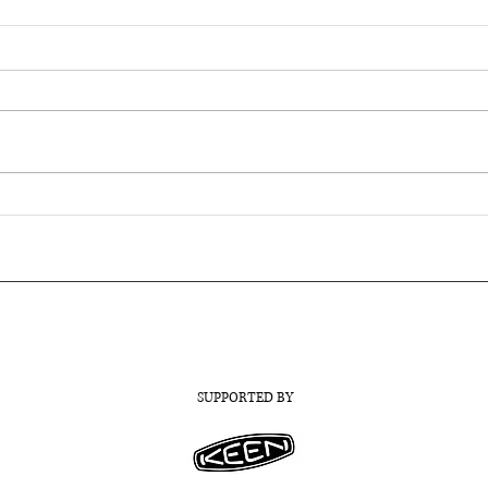
「おじゃまします」からはじ
竹芸
まる、旅のカタチ〜Us 4
の名
IRIOMOTEは７周年を迎え
お届
ました！｜エシカルラジオ＃
57
SUPPORTED BY