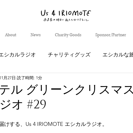
About
News
Charity Goods
Sponsor/Partner
エシカルラジオ
チャリティグッズ
エシカルな
11月27日
読了時間: 1分
西表エコツーリズムセンター
やまねこパトロール
テル グリーンクリスマ
オ #29
生生流転」
芸術祭
けする、Us 4 IRIOMOTE エシカルラジオ。 