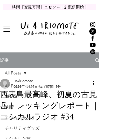
映画『春風夏雨』エピソード2 配信開始！
記事
All Posts
us4iriomote
All Posts
2024年4月24日
読了時間: 1分
西表島最高峰、初夏の古見
NEWS
岳トレッキングレポート｜
映画
エシカルラジオ #34
エシカルラジオ
チャリティグッズ
エシカルな旅