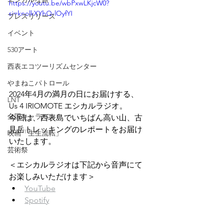
https://youtu.be/wbPxwLKjcW0?
si=knolkXYhQ-lOyfYI
プレスリリース
イベント
530アート
西表エコツーリズムセンター
やまねこパトロール
2024年4月の満月の日にお届けする、
LNT
Us 4 IRIOMOTE エシカルラジオ。 
全国キャラバン
今回は、西表島でいちばん高い山、古
見岳トレッキングのレポートをお届け
映画「生生流転」
いたします。
芸術祭
＜エシカルラジオは下記から音声にて
お楽しみいただけます＞
YouTube
Spotify