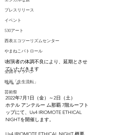
プレスリリース
イベント
530アート
西表エコツーリズムセンター
やまねこパトロール
LNT
出演者の体調不良により、延期とさせ
ていただきます
全国キャラバン
映画「生生流転」
＝＝＝
芸術祭
2022年7月1日（金）～2日（土）
ホテル アンテルー ム那覇 7階ルーフト
ップにて、Us4 IRIOMOTE ETHICAL 
NIGHTを開催します。
Us4 IRIOMOTE ETHICAL NIGHT 概要