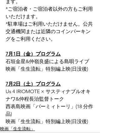
ます。
*ご宿泊者・ご宿泊者以外の方もご利用
いただけます。
*駐車場はご利用いただけません。公共
交通機関または近隣のコインパーキン
グをご利用ください。
7月1日（金）プログラム
石垣金星&仲嶺良盛による島唄ライブ
映画「生生流転」特別編上映(日没後)
7月2日（土）プログラム
Us 4 IRIOMOTE × サスティナブルオキ
ナワ&仲程長治監督トーク
西表島映画「バーミィトーリ」(18 分作
品)
映画「生生流転」特別編上映(日没後)
映画「生生流転」