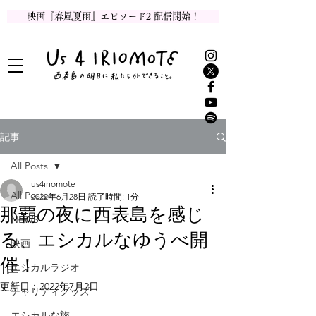
映画『春風夏雨』エピソード2 配信開始！
記事
All Posts
us4iriomote
All Posts
2022年6月28日
読了時間: 1分
那覇の夜に西表島を感じ
NEWS
る、エシカルなゆうべ開
映画
催！
エシカルラジオ
更新日：
2022年7月2日
チャリティグッズ
エシカルな旅