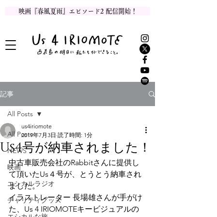
映画『春風夏雨』エピソード2 配信開始！
記事
All Posts
us4iriomote
All Posts
2019年7月3日
読了時間: 1分
Us4号が納車されました！
NEWS
中古車販売会社のRabbitさんに提供し
映画
て頂いたUs４号が、とうとう納車され
エシカルラジオ
ました。
イラストレーター 長場雄さんが手がけ
チャリティグッズ
た、Us 4 IRIOMOTEキービジュアルの
エシカルな旅