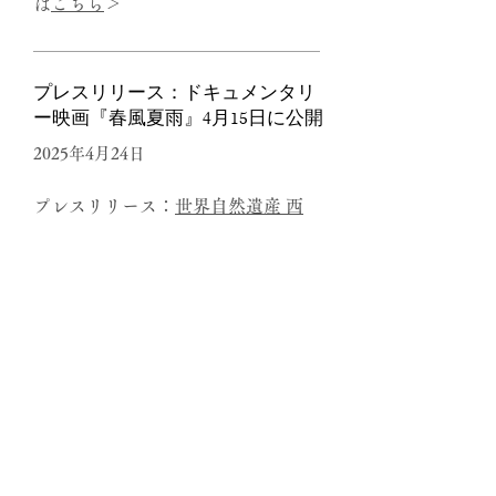
は
こちら
＞
プレスリリース：ドキュメンタリ
ー映画『春風夏雨』4月15日に公開
2025年4月24日
プレスリリース：
世界自然遺産 西
表島の自然と暮らしをテーマにした
映画の続編がついに完成。ドキュメ
ンタリー映画『春風夏雨』4月15
日、イリオモテヤマネコの日に公開
スタート！
FORZA STYELE
2025年4月15日