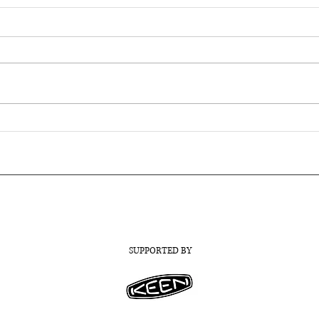
竹芸？島芸？〜新しい芸術祭
やん
の名称公募に寄せられた声を
紹介
お届け｜エシカルラジオ＃56
SUPPORTED BY