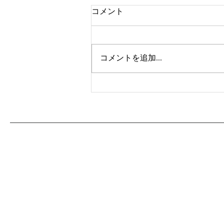
コメント
コメントを追加…
「おじゃまします」からはじ
まる、旅のカタチ〜Us 4
IRIOMOTEは７周年を迎え
ました！｜エシカルラジオ＃
57