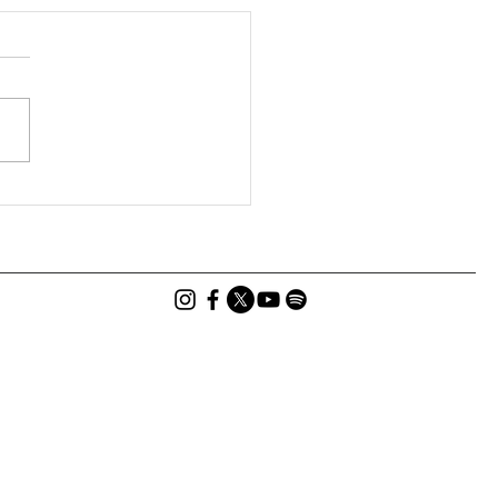
ばる大宜味村ター滝をご
｜エシカルラジオ＃55