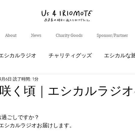
About
News
Charity Goods
Sponsor/Partner
エシカルラジオ
チャリティグッズ
エシカルな
年4月6日
読了時間: 1分
西表エコツーリズムセンター
やまねこパトロール
咲く頃｜エシカルラジオ#
生生流転」
芸術祭
お過ごしですか？
エシカルラジオお届けします。