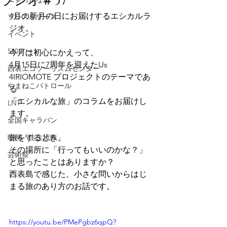
ラジオ＃57
4月の新月の日にお届けするエシカルラ
プレスリリース
ジオ。
イベント
530アート
今月は初心にかえって、
4月15日に7周年を迎えたUs 
西表エコツーリズムセンター
4IRIOMOTE プロジェクトのテーマであ
やまねこパトロール
る
「エシカルな旅」のコラムをお届けし
LNT
ます。
全国キャラバン
映画「生生流転」
旅をするとき、
その場所に「行ってもいいのかな？」
芸術祭
と思ったことはありますか？
西表島で感じた、小さな問いからはじ
まる旅のあり方のお話です。
https://youtu.be/PMePgbz6qpQ?