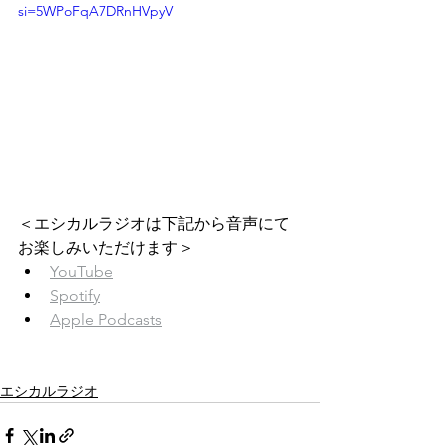
si=5WPoFqA7DRnHVpyV
＜エシカルラジオは下記から音声にて
お楽しみいただけます＞　
YouTube
Spotify
Apple Podcasts
エシカルラジオ