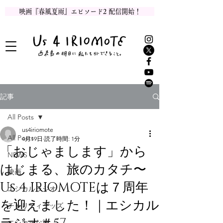
映画『春風夏雨』エピソード2 配信開始！
記事
All Posts
us4iriomote
All Posts
4月19日
読了時間: 1分
「おじゃまします」から
NEWS
はじまる、旅のカタチ〜
映画
Us 4 IRIOMOTEは７周年
エシカルラジオ
を迎えました！｜エシカル
チャリティグッズ
エシカルな旅