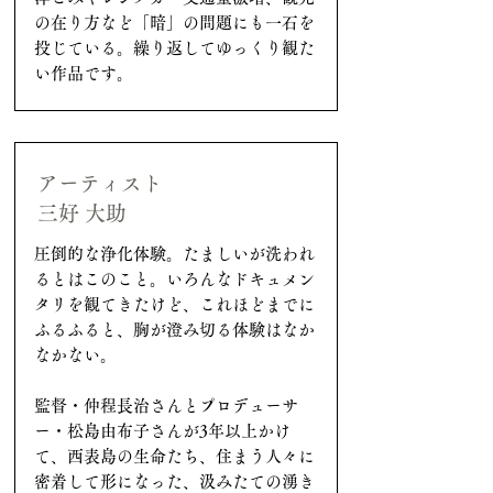
の在り方など「暗」の問題にも一石を
投じている。繰り返してゆっくり観た
い作品です。
アーティスト
三好 大助
圧倒的な浄化体験。たましいが洗われ
るとはこのこと。いろんなドキュメン
タリを観てきたけど、これほどまでに
ふるふると、胸が澄み切る体験はなか
なかない。
監督・仲程長治さんとプロデューサ
ー・松島由布子さんが3年以上かけ
て、西表島の生命たち、住まう人々に
密着して形になった、汲みたての湧き