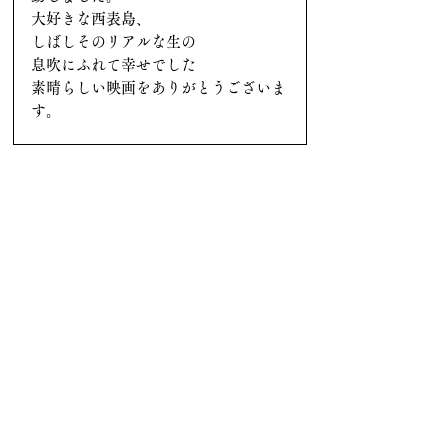
大好きな西表島、
しばしそのリアルな生の
息吹にふれて幸せでした
素晴らしい映画をありがとうございま
す。
NPO法人リーブノートレイス
ジャパン
代表理事 岡村 泰斗
子供の頃、20世紀に入り初めて発見さ
れて新種のネコ科の野生動物として、
イリオモテヤマネコに、少年の心を踊
らせました。1990年代ようやく西表島
を訪れる機会が訪れ、太古からの自
然、生態系の色濃さに、日本の残され
た秘境のパワーを否応にでも見せつけ