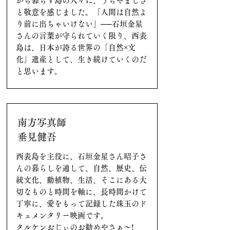
がら暮らす島の人々に、うらやましさ
と敬意を感じました。「人間は自然よ
り前に出ちゃいけない」──石垣金星
さんの言葉が守られていく限り、西表
島は、日本が誇る世界の「自然×文
化」遺産として、生き続けていくのだ
と思います。
南方写真師
垂見健吾
西表島を主役に、石垣金星さん昭子さ
んの暮らしを通して、自然、歴史、伝
統文化、動植物、生活、そこにある大
切なものと時間を軸に、長時間かけて
丁寧に、愛をもって記録した珠玉のド
キュメンタリー映画です。
タルケンおじぃのお勧めやさぁ〜!