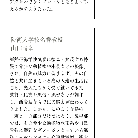
アクセルでなくブレーキとなるよう訴
えるかのようだった。
防衛大学校名誉教授
山口晴幸
亜熱帯海洋性気候に棲息・繁茂する特
異で希少な動植物や水景などの映像、
また、自然の魅力に留まらず，その自
然と共に生きている島の人達の生活は
じめ，先人たちから受け継いできた，
芸能・民芸や風俗・風習などが調和
し、西表島ならではの魅力が伝わって
きました。しかも、このような島の
「輝き」の部分だけではなく、後半部
では，その希少な動植物生態系や自然
景観に深刻なダメージとなっている海
洋ごみやレンタカー交通量激増、観光