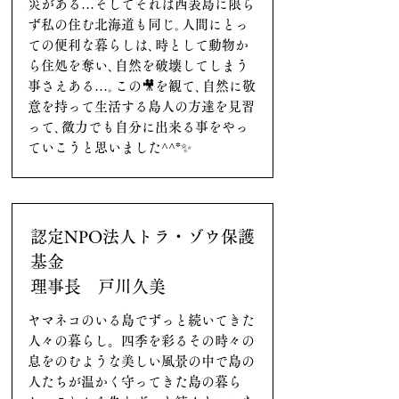
災がある…そしてそれは西表島に限ら
ず私の住む北海道も同じ｡人間にとっ
ての便利な暮らしは､時として動物か
ら住処を奪い､自然を破壊してしまう
事さえある…｡この🎥を観て､自然に敬
意を持って生活する島人の方達を見習
って､微力でも自分に出来る事をやっ
ていこうと思いました^^*✨
認定NPO法人トラ・ゾウ保護
基金
理事長 戸川久美
ヤマネコのいる島でずっと続いてきた
人々の暮らし。四季を彩るその時々の
息をのむような美しい風景の中で島の
人たちが温かく守ってきた島の暮ら