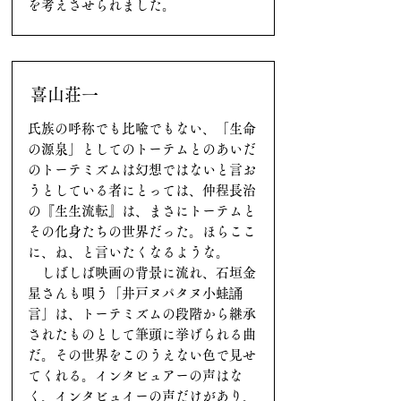
を考えさせられました。
喜山荘一
氏族の呼称でも比喩でもない、「生命
の源泉」としてのトーテムとのあいだ
のトーテミズムは幻想ではないと言お
うとしている者にとっては、仲程長治
の『生生流転』は、まさにトーテムと
その化身たちの世界だった。ほらここ
に、ね、と言いたくなるような。
しばしば映画の背景に流れ、石垣金
星さんも唄う「井戸ヌパタヌ小蛙誦
言」は、トーテミズムの段階から継承
されたものとして筆頭に挙げられる曲
だ。その世界をこのうえない色で見せ
てくれる。インタビュアーの声はな
く、インタビュイーの声だけがあり、