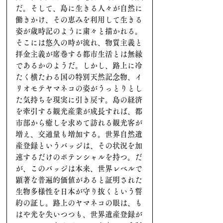
だ。そして、島に生きる人々が自然に
働きかけ、その恵みを利用して生きる
姿が歳時記のように粛々と描かれる。
そこには悠久の時が流れ、物質主義と
拝金主義が席巻する都市生活とは無縁
であるかのようだ。しかし、路上に冷
たく横たわる国の特別天然記念物、イ
リオモテヤマネコの姿がうっとりとし
た気持ちを現実に引き戻す。島の経済
を牽引する観光産業が成長すれば、都
市部から癒しを求めて訪れる観光客が
増え、交通量も増加する。世界自然遺
産登録というバッジは、その状況を加
速するだけのポテンシャルを持つ。だ
が、このバッジは本来、世界レベルで
顕著な普遍的価値があると証明された
生物多様性を日本が守り抜くという誓
約の証し。路上のヤマネコの眼は、も
はや光を失いつつも、世界遺産登録が