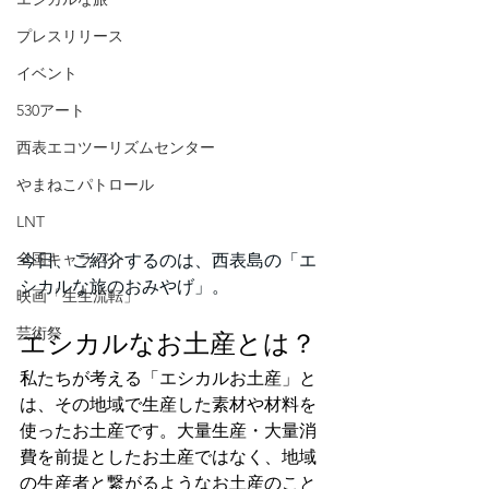
プレスリリース
イベント
530アート
西表エコツーリズムセンター
やまねこパトロール
LNT
全国キャラバン
今日、ご紹介するのは、西表島の「エ
シカルな旅のおみやげ」。
映画「生生流転」
芸術祭
エシカルなお土産とは？
私たちが考える「エシカルお土産」と
は、その地域で生産した素材や材料を
使ったお土産です。大量生産・大量消
費を前提としたお土産ではなく、地域
の生産者と繋がるようなお土産のこと