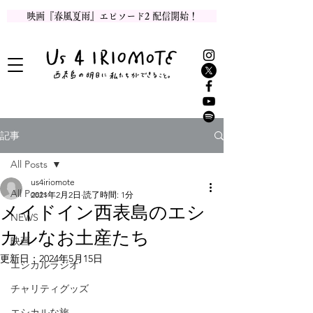
映画『春風夏雨』エピソード2 配信開始！
記事
All Posts
us4iriomote
All Posts
2021年2月2日
読了時間: 1分
メイドイン西表島のエシ
NEWS
カルなお土産たち
映画
更新日：
2024年5月15日
エシカルラジオ
チャリティグッズ
エシカルな旅