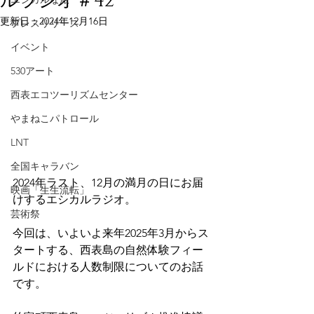
ルラジオ＃42
更新日：
2024年12月16日
プレスリリース
イベント
530アート
西表エコツーリズムセンター
やまねこパトロール
LNT
全国キャラバン
2024年ラスト、12月の満月の日にお届
映画「生生流転」
けするエシカルラジオ。
芸術祭
今回は、いよいよ来年2025年3月からス
タートする、西表島の自然体験フィー
ルドにおける人数制限についてのお話
です。