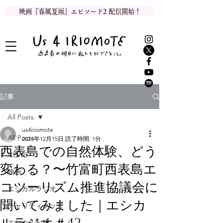
映画『春風夏雨』エピソード2 配信開始！
記事
All Posts
us4iriomote
All Posts
2024年12月15日
読了時間: 1分
西表島での自然体験、どう
NEWS
変わる？〜竹富町西表島エ
映画
コツーリズム推進協議会に
エシカルラジオ
聞いてみました｜エシカ
チャリティグッズ
エシカルな旅