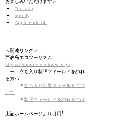
お楽しみいただけます＞
YouTube
Spotify
Apple Podcasts
＜関連リンク＞
西表島エコツーリズム
https://iriomote-ecotourism.jp/
　ー　立ち入り制限フィールドを訪れ
る方へ
　　　＊
立ち入り制限フィールドにつ
いて
　　　＊
制限フィールドを訪れるには
上記ホームページより引用⇩