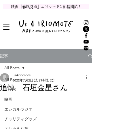
映画『春風夏雨』エピソード2 配信開始！
記事
All Posts
us4iriomote
All Posts
2022年7月2日
読了時間: 2分
追悼 石垣金星さん
NEWS
映画
エシカルラジオ
チャリティグッズ
エシカルな旅