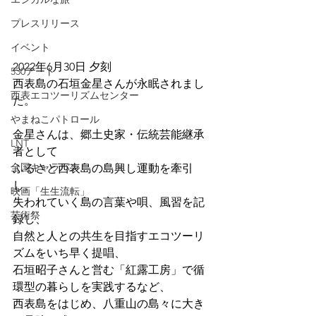
プレスリリース
イベント
2022年6月30日 夕刻
530アート
西表島の石垣金星さんが永眠されまし
西表エコツーリズムセンター
た。
やまねこパトロール
金星さんは、郷土史家・伝統芸能継承
LNT
者として
全国キャラバン
ふるさと西表島の島興し運動を牽引
し、
映画「生生流転」
失われていく島の言葉や唄、風習を記
芸術祭
録し、
自然と人との共生を目指すエコツーリ
ズムをいち早く提唱、
石垣昭子さんと営む「紅露工房」で循
環型の暮らしを実践するなど、
西表島をはじめ、八重山の島々に大き