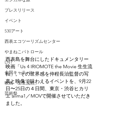
プレスリリース
イベント
530アート
西表エコツーリズムセンター
やまねこパトロール
西表島を舞台にしたドキュメンタリー
LNT
映画「Us 4 IRIOMOTE the Movie 生生流
全国キャラバン
転」。その世界感を仲程長治監督の写
真と映像で味わえるイベントを、9月22
映画「生生流転」
日〜25日の４日間、東京・渋谷ヒカリ
芸術祭
エ aiima1／MOVで開催させていただき
ました。