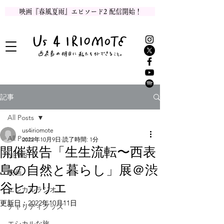
映画『春風夏雨』エピソード2 配信開始！
記事
All Posts
us4iriomote
All Posts
2022年10月9日
読了時間: 1分
開催報告「生生流転〜西表
NEWS
島の自然と暮らし」展＠渋
映画
谷ヒカリエ
エシカルラジオ
更新日：
2022年10月11日
チャリティグッズ
エシカルな旅