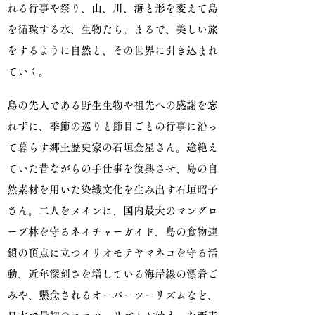
れる行事や祭り、山、川、海と形を変えて島
を循環する水、生物たち。まるで、美しい旅
をするように自然と、その世界に引き込まれ
ていく。
島の先人である野生生物や祖先への感謝を忘
れずに、季節の巡りと節目ごとの行事に沿っ
て暮らす郷土歴史家の石垣金星さん。途絶え
ていた昔ながらの手仕事を復興させ、島の自
然素材を用いた染織文化を生み出す石垣昭子
さん。二人をメインに、国内最大のマングロ
ーブ林を守るネイチャーガイド、島の食物連
鎖の頂点に立つイリオモテヤマネコを守る活
動、近年深刻さを増している海岸線の漂着ご
みや、懸念されるオーバーツーリズムなど、