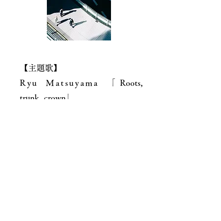
【主題歌】
Ryu Matsuyama
「Roots,
trunk, crown」
ピアノスリーピースバンド。イタリア
生まれイタリア育ちのRyu（Vo./Pf.）
が、2012年に“Ryu Matsuyama”としてバ
ンド活動をスタート。2014年結成当初
からのメンバーであるTsuru（Ba.）に
Jackson（Dr.）を加え現メンバーとな
る。