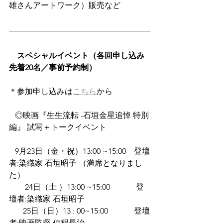
雄さんアートワーク）販売など
スペシャルイベント（各回申し込み
先着20名／事前予約制）
＊参加申し込みは
こちら
から　
   ◎映画『生生流転 -石垣金星追悼 特別
編』 試写＋トークイベント
   9月23日（金・祝）13:00 ~15:00　登壇
者:染織家 石垣昭子 （満席となりまし
た）
　　24日（土 ）13:00 ~15:00 　　　登
壇者:染織家 石垣昭子 
   　25日（日）13 : 00~15:00 　　　登壇
者:映画監督 仲程長治 