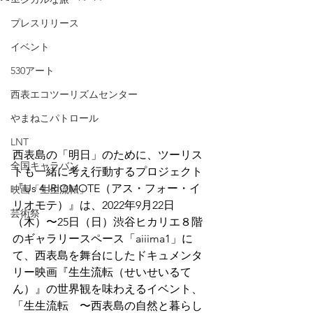
プレスリリース
イベント
530アート
西表エコツーリズムセンター
やまねこパトロール
LNT
西表島の「明日」のために、ツーリス
全国キャラバン
トも一緒に考え行動するプロジェクト
『Us 4 IRIOMOTE（アス・フォー・イ
映画「生生流転」
リオモテ）』は、2022年9月22日
芸術祭
（木）〜25日（日）渋谷ヒカリエ８階
のギャラリースペース「aiiima1」に
て、西表島を舞台にしたドキュメンタ
リー映画『生生流転（せいせいるて
ん）』の世界観を味わえるイベント、
「生生流転　〜西表島の自然と暮らし