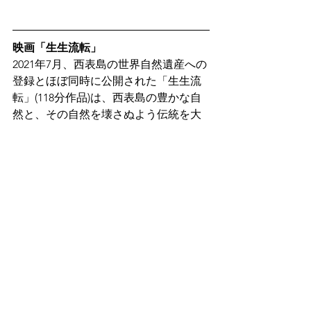
映画「生生流転」
2021年7月、西表島の世界自然遺産への
登録とほぼ同時に公開された「生生流
転」(118分作品)は、西表島の豊かな自
然と、その自然を壊さぬよう伝統を大
切にして生きている島の人たちの暮ら
しを静かに追いかけたドキュンタリー
映画です。「映画館のない離島の人た
ち、西表島を訪れるツーリストにも気
軽に観てほしい」との想いから、エシ
カル・トラベルムービーと題して公 開 
当 初 よ り 視 聴 を 無 料 と し 、ほ ぼ 
クチコミのみでYouTube にて10万回再
生を達成するなど、今も静かな話題を
呼び続けています。
https://youtu.be/EhFaUtqDUvU