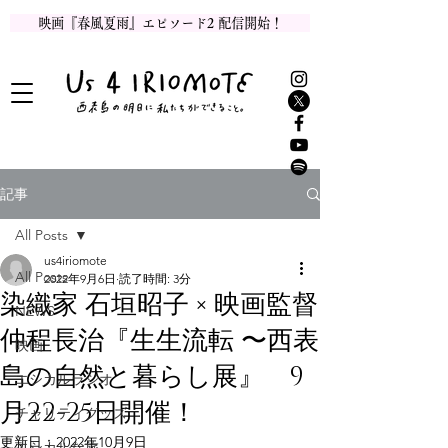
映画『春風夏雨』エピソード2 配信開始！
記事
All Posts
us4iriomote
All Posts
2022年9月6日
読了時間: 3分
染織家 石垣昭子 × 映画監督
NEWS
仲程長治『生生流転 〜西表
映画
島の自然と暮らし展』 9
エシカルラジオ
月22-25日開催！
チャリティグッズ
更新日：
2022年10月9日
エシカルな旅