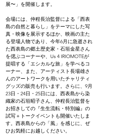
展〜」を開催します。
会場には、仲程長治監督による「西表
島の自然と暮らし」をテーマにした写
真・映像を展示するほか、映画の主た
る登場人物であり、今年6月に急逝され
た西表島の郷土歴史家・石垣金星さん
を偲ぶコーナーや、Us 4 IRIOMOTEが
提唱する「エシカルな旅」を学べるコ
ーナー、また、アーティスト長場雄さ
んのアートワークを用いたチャリティ
グッズの販売も行います。さらに、9月
23日・24日・25日には、西表島から染
織家の石垣昭子さん、仲程長治監督を
お招きしての『生生流転・特別編』の
試写＋トークイベントも開催いたしま
す。西表島からの「風」を感じに、ぜ
ひお気軽にお越しください。